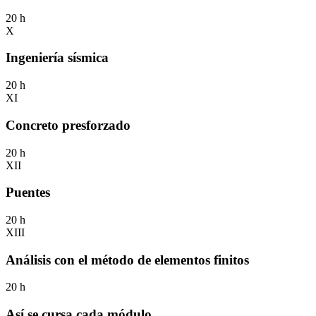
20 h
X
Ingeniería sísmica
20 h
XI
Concreto presforzado
20 h
XII
Puentes
20 h
XIII
Análisis con el método de elementos finitos
20 h
Así se cursa cada módulo.